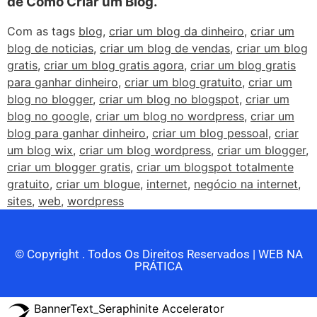
de Como Criar um Blog.
Com as tags
blog
,
criar um blog da dinheiro
,
criar um
blog de noticias
,
criar um blog de vendas
,
criar um blog
gratis
,
criar um blog gratis agora
,
criar um blog gratis
para ganhar dinheiro
,
criar um blog gratuito
,
criar um
blog no blogger
,
criar um blog no blogspot
,
criar um
blog no google
,
criar um blog no wordpress
,
criar um
blog para ganhar dinheiro
,
criar um blog pessoal
,
criar
um blog wix
,
criar um blog wordpress
,
criar um blogger
,
criar um blogger gratis
,
criar um blogspot totalmente
gratuito
,
criar um blogue
,
internet
,
negócio na internet
,
sites
,
web
,
wordpress
© Copyright
. Todos Os Direitos Reservados | WEB NA
PRÁTICA
BannerText_Seraphinite Accelerator